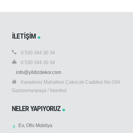
İLETIŞIM
0 530 344 30 34
0 530 344 30 34
info@yildizdekor.com
Karadeniz Mahallesi Çakırcalı Caddesi No:19A
Gaziosmanpaşa / İstanbul
NELER YAPIYORUZ
Ev, Ofis Mobilya