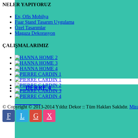
NELER YAPIYORUZ
Ev, Ofis Mobilya
Fuar Stand Tasarım Uygulama
Özel Tasarımlar
Magaza Dekorasyon
ÇALIŞMALARIMIZ
DERRE 4
© Copyright © 2013-2014 Yıldız Dekor :: Tüm Hakları Saklıdır.
Mira
F
L
G
X