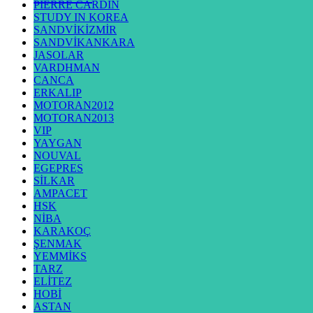
PIERRE CARDIN
STUDY IN KOREA
SANDVİKİZMİR
SANDVİKANKARA
JASOLAR
VARDHMAN
CANCA
ERKALIP
MOTORAN2012
MOTORAN2013
VIP
YAYGAN
NOUVAL
EGEPRES
SİLKAR
AMPACET
HSK
NİBA
KARAKOÇ
ŞENMAK
YEMMİKS
TARZ
ELİTEZ
HOBİ
ASTAN