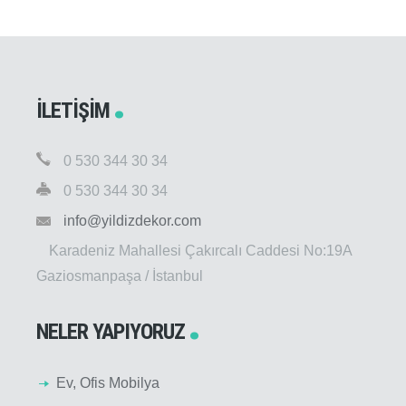
İLETIŞIM
0 530 344 30 34
0 530 344 30 34
info@yildizdekor.com
Karadeniz Mahallesi Çakırcalı Caddesi No:19A
Gaziosmanpaşa / İstanbul
NELER YAPIYORUZ
Ev, Ofis Mobilya