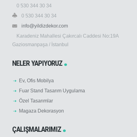
0 530 344 30 34
0 530 344 30 34
info@yildizdekor.com
Karadeniz Mahallesi Çakırcalı Caddesi No:19A
Gaziosmanpaşa / İstanbul
NELER YAPIYORUZ
Ev, Ofis Mobilya
Fuar Stand Tasarım Uygulama
Özel Tasarımlar
Magaza Dekorasyon
ÇALIŞMALARIMIZ