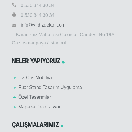
0 530 344 30 34
0 530 344 30 34
info@yildizdekor.com
Karadeniz Mahallesi Çakırcalı Caddesi No:19A
Gaziosmanpaşa / İstanbul
NELER YAPIYORUZ
Ev, Ofis Mobilya
Fuar Stand Tasarım Uygulama
Özel Tasarımlar
Magaza Dekorasyon
ÇALIŞMALARIMIZ