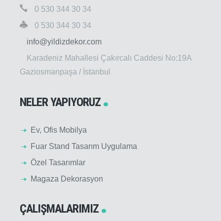
0 530 344 30 34
0 530 344 30 34
info@yildizdekor.com
Karadeniz Mahallesi Çakırcalı Caddesi No:19A
Gaziosmanpaşa / İstanbul
NELER YAPIYORUZ
Ev, Ofis Mobilya
Fuar Stand Tasarım Uygulama
Özel Tasarımlar
Magaza Dekorasyon
ÇALIŞMALARIMIZ